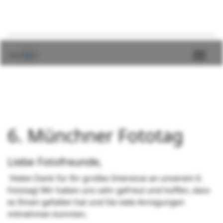
6. Münchner Fototag
Liebe Fotofreunde,
Vielen Dank für Ihr großes Interesse an unserem 6.
Fototag! Wir haben uns sehr gefreut und hoffen, dass
es Ihnen gefallen hat und Sie viele Anregungen
mitnehmen konnten.