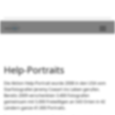
Help-Portraits
Die Aktion Help-Portrait wurde 2008 in den USA vom
Starfotografen Jeremy Cowart ins Leben gerufen.
Bereits 2009 verschenkten 3.400 Fotografen
gemeinsam mit 5.000 Freiwilligen an 543 Orten in 42
Ländern ganze 41.000 Portraits.