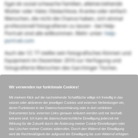
Egal ob sozial schwache Familien, alleinerziehende
Mütter oder Väter, Obdachlose, Kranke oder einfach
Menschen, die nicht die Chance haben, sich einmal
professionell fotografieren zu lassen - bei Help-
Portrait sind alle willkommen. Mehr unter:
help-
portrait.com
Auch der CC 77 stellte sein fotografisches Können und
Equipment im Dezember 2010 zur Verfügung und
fotografierte Menschen des Garchinger Tisches.
Login für Mitglieder
Benutzername